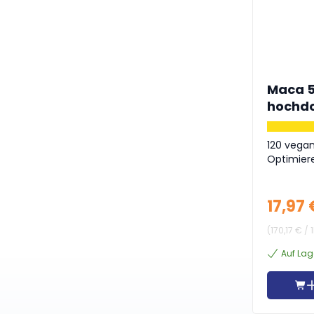
Maca 5
hochdos
OPC + 
120 vega
Optimiere
17,97 
(
170,17 €
/
Auf Lag