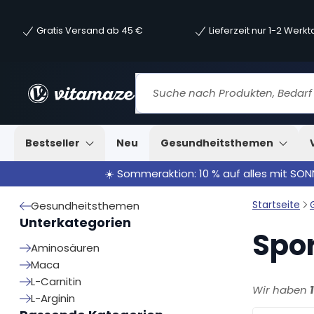
Gratis Versand ab 45 €
Lieferzeit nur 1-2 Werk
Bestseller
Neu
Gesundheitsthemen
☀️ Sommeraktion: 10 % auf alles mit SO
Startseite
Gesundheitsthemen
Unterkategorien
Spor
Aminosäuren
Maca
L-Carnitin
Wir haben
L-Arginin