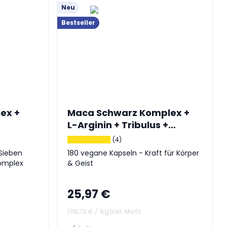
Neu
Bestseller
ex +
Maca Schwarz Komplex +
L-Arginin + Tribulus +
Ginseng
(4)
Sieben
180 vegane Kapseln - Kraft für Körper
omplex
& Geist
25,97 €
(
118,75 €
/
1kg
)
inkl. MwSt