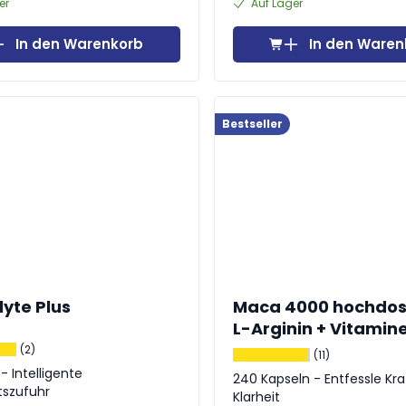
er
Auf Lager
In den Warenkorb
In den Waren
Bestseller
lyte Plus
Maca 4000 hochdosi
L-Arginin + Vitamine
Zink
(2)
(11)
- Intelligente
240 Kapseln - Entfessle Kra
itszufuhr
Klarheit