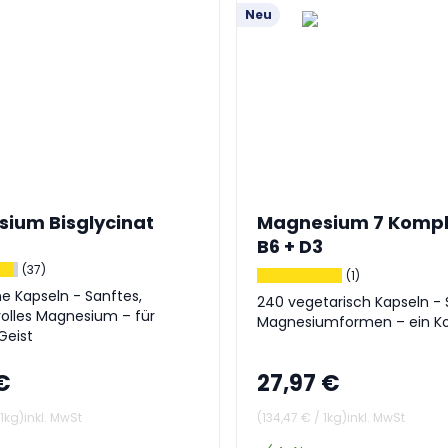
Neu
ium Bisglycinat
Magnesium 7 Kompl
B6 + D3
(37)
(1)
e Kapseln - Sanftes,
240 vegetarisch Kapseln - 
olles Magnesium – für
Magnesiumformen – ein K
Geist
€
27,97 €
1kg
)
inkl. MwSt
(
134,47 €
/
1kg
)
inkl. MwSt