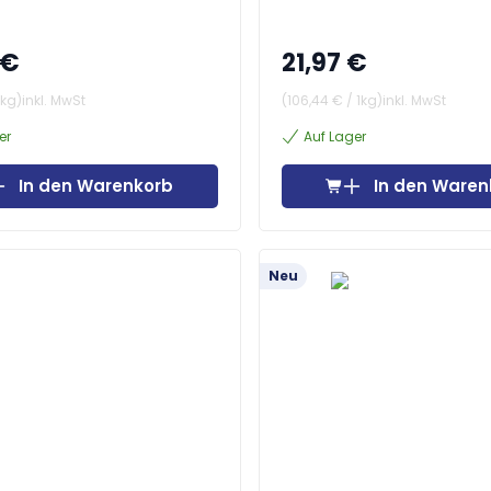
 €
21,97 €
1kg
)
inkl. MwSt
(
106,44 €
/
1kg
)
inkl. MwSt
er
Auf Lager
In den Warenkorb
In den Waren
Neu