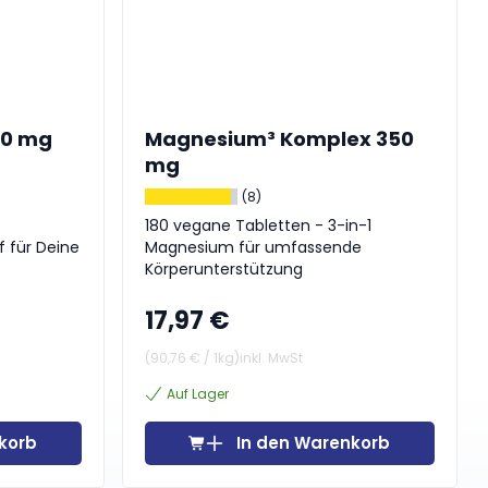
60 mg
Magnesium³ Komplex 350
mg
(8)
180 vegane Tabletten - 3-in-1
f für Deine
Magnesium für umfassende
Körperunterstützung
17,97 €
(
90,76 €
/
1kg
)
inkl. MwSt
Auf Lager
korb
In den Warenkorb