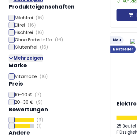
Auf Lag
Produkteigenschaften
Milchfrei
(16)
Eifrei
(16)
Fischfrei
(16)
Ohne Farbstoffe
(16)
Neu
Glutenfrei
(16)
Bestseller
Mehr zeigen
Marke
Vitamaze
(16)
Preis
10–20 €
(7)
20–30 €
(9)
Elektro
Bewertungen
(9)
25 Beutel 
(1)
Andere
Flüssigke