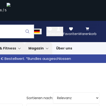
.6
/
5
Hilfe
Konto
Favoriten
Warenkorb
& Fitness
Magazin
Über uns
 € Bestellwert. *Bundles ausgeschlossen
Sortieren nach: