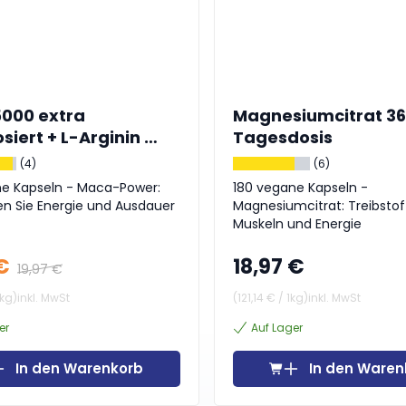
000 extra
Magnesiumcitrat 3
iert + L-Arginin +
Tagesdosis
Vitamine + Zink
(4)
(6)
ne Kapseln - Maca-Power:
180 vegane Kapseln -
n Sie Energie und Ausdauer
Magnesiumcitrat: Treibstof
Muskeln und Energie
€
18,97 €
19,97 €
1kg
)
inkl. MwSt
(
121,14 €
/
1kg
)
inkl. MwSt
er
Auf Lager
In den Warenkorb
In den Waren