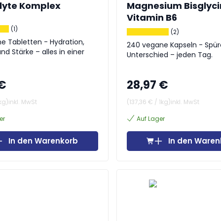
olyte Komplex
Magnesium Bisglyci
Vitamin B6
(1)
(2)
e Tabletten - Hydration,
240 vegane Kapseln - Spür
nd Stärke – alles in einer
Unterschied – jeden Tag.
 €
28,97 €
kg
)
inkl. MwSt
(
137,36 €
/
1kg
)
inkl. MwSt
er
Auf Lager
In den Warenkorb
In den Waren