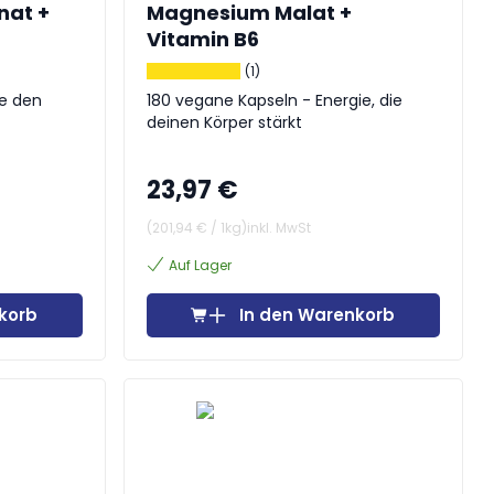
nat +
Magnesium Malat +
Vitamin B6
(1)
e den
180 vegane Kapseln - Energie, die
deinen Körper stärkt
23,97 €
(
201,94 €
/
1kg
)
inkl. MwSt
Auf Lager
korb
In den Warenkorb