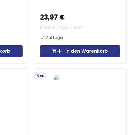
23,97 €
(
75,85 €
/
1kg
)
inkl. MwSt
Auf Lager
korb
In den Warenkorb
Neu