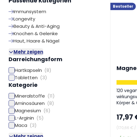
Passende Kategorien
Bestseller
Immunsystem
Longevity
Beauty & Anti-Aging
Knochen & Gelenke
Haut, Haare & Nägel
Mehr zeigen
Darreichungsform
Magnes
Hartkapseln
(8)
Tabletten
(3)
Kategorie
120 vegan
Mineralstoffe
(11)
wirkungsv
Körper & 
Aminosäuren
(8)
Magnesium
(6)
17,97 
L-Arginin
(5)
Maca
(3)
(
170,66 €
/
Mehr zeigen