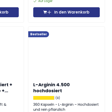
Auf Lager
korb
In den Warenkorb
Bestseller
ert +
L-Arginin 4.500
 +
hochdosiert
(9)
ft &
360 Kapseln - L-Arginin – Hochdosiert
und rein pflanzlich