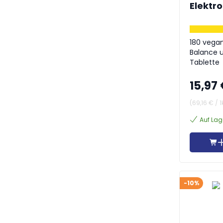
Elektr
180 vegan
Balance u
Tablette
15,97
(
69,16 €
/
1
Auf Lag
-10%