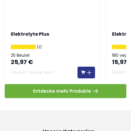
Elektrolyte Plus
Elektro
(2)
25 Beutel
180 vega
25,97 €
15,97 
(
115,42 €
/
1kg
)
inkl. MwSt
(
69,16 €
/
Entdecke mehr Produkte