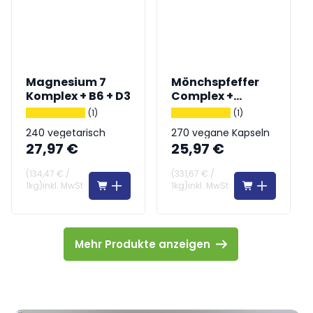
Magnesium 7
Mönchspfeffer
Komplex + B6 + D3
Complex +
Frauenmantel
(1)
(1)
240 vegetarisch
270 vegane Kapseln
27,97 €
25,97 €
Kapseln
(
134,47 €
/
(
331,67 €
/
1kg
)
inkl. MwSt
1kg
)
inkl. MwSt
Mehr Produkte anzeigen