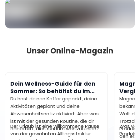
Unser Online-Magazin
Dein Wellness-Guide für den
Magne
Sommer: So behältst du im
Vergle
Urlaub gesunde
dir?
Du hast deinen Koffer gepackt, deine
Magnesi
Gewohnheiten bei
Aktivitäten geplant und deine
bekannte
Abwesenheitsnotiz aktiviert. Aber was
Welt der
ist mit der gesunden Routine, die dir
Trotzdem
Der Urlaub ist eine willkommene Pause
Was viele
dabei hilft, dich rundum wohlzufühlen?
Produkts 
von der gewohnten Alltagsstruktur.
Produkte
den erst