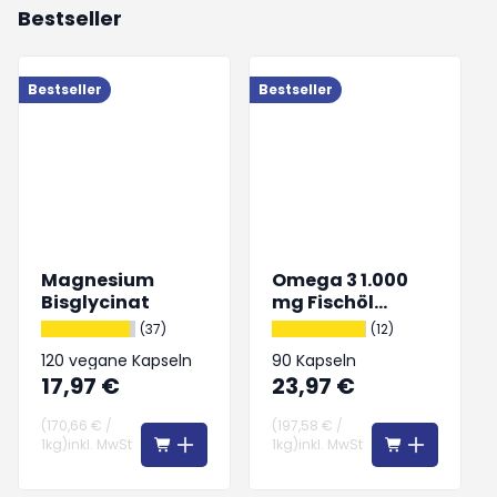
Bestseller
Bestseller
Bestseller
B
Magnesium
Omega 3 1.000
Bisglycinat
mg Fischöl
hochdosiert
(37)
(12)
120 vegane Kapseln
90 Kapseln
17,97 €
23,97 €
(
170,66 €
/
(
197,58 €
/
1kg
)
inkl. MwSt
1kg
)
inkl. MwSt