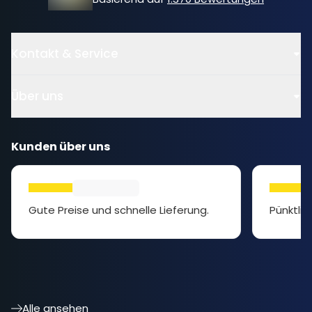
Kontakt & Service
Über uns
Kunden über uns
Gute Preise und schnelle Lieferung.
Pünktlic
Alle ansehen