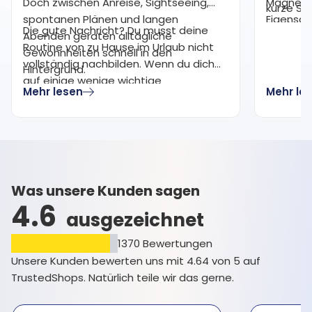
Doch zwischen Anreise, Sightseeing,
Magnesiu
kurze Su
spontanen Plänen und langen
Eigensch
von Magn
Die gute Nachricht? Du musst deine
Abenden geraten alltägliche
haben. M
Magnesi
Routine von zu Hause im Urlaub nicht
Gewohnheiten schnell in den
für die 
Magnesiu
vollständig nachbilden. Wenn du dich
Hintergrund.
werden g
Magnesi
auf einige wenige wichtige
Lebensst
Mehr lesen
Mehr le
Gewohnheiten konzentrierst, kannst du
Verdauun
ein Gefühl von Balance und
oder als
Beständigkeit bewahren, ohne dass
gewählt.
dein Urlaubserlebnis darunter leidet.
Was unsere Kunden sagen
4.6
ausgezeichnet
1370
Bewertungen
Unsere Kunden bewerten uns mit 4.64 von 5 auf
TrustedShops. Natürlich teile wir das gerne.