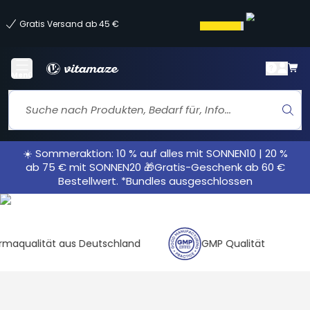
Gratis Versand ab 45 €
Menü
☀️ Sommeraktion: 10 % auf alles mit SONNEN10 | 20 %
ab 75 € mit SONNEN20 🎁Gratis-Geschenk ab 60 €
Bestellwert. *Bundles ausgeschlossen
alität aus Deutschland
GMP Qualität